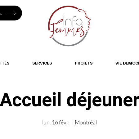
s
ITÉS
SERVICES
PROJETS
VIE DÉMOC
Accueil déjeune
lun. 16 févr.
  |  
Montréal