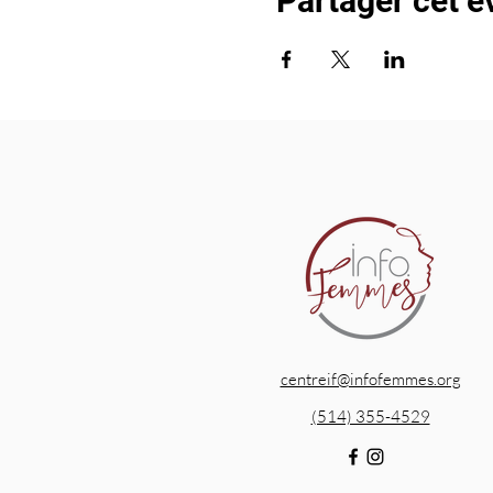
Partager cet 
centreif@infofemmes.org
(514) 355-4529