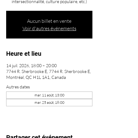
intersectionnalité, culture populaire, etc.)
Aucun billet en vente
Voir d'autres événements
Heure et lieu
14 juil. 2026, 18:00 – 20:00
7744 R. Sherbrooke E, 7744 R. Sherbrooke E,
Montréal, QC H1L 1A1, Canada
Autres dates
mar. 11 août, 13:00
mar. 25 août, 18:00
Partager cet événement