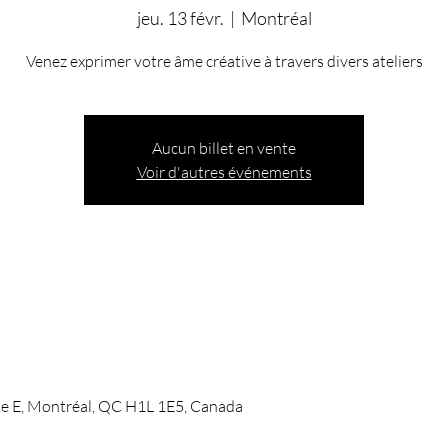
jeu. 13 févr.
  |  
Montréal
Venez exprimer votre âme créative à travers divers ateliers
Aucun billet en vente
Voir d'autres événements
ke E, Montréal, QC H1L 1E5, Canada