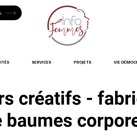
s
ITÉS
SERVICES
PROJETS
VIE DÉMOC
rs créatifs - fabr
e baumes corpore