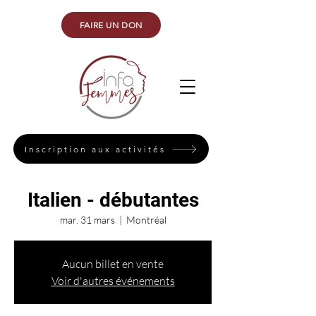
FAIRE UN DON
Inscription aux activités
Italien - débutantes
mar. 31 mars
  |  
Montréal
Aucun billet en vente
Voir d'autres événements