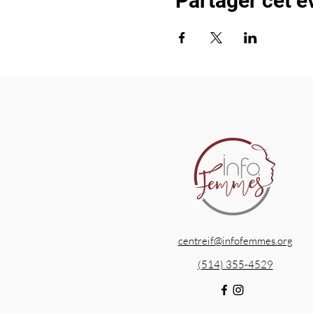
Partager cet 
centreif@infofemmes.org
(514) 355-4529