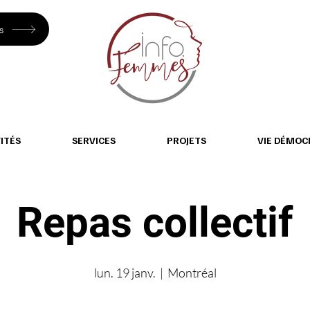
s
ITÉS
SERVICES
PROJETS
VIE DÉMOC
Repas collectif
lun. 19 janv.
  |  
Montréal