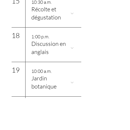
15
10:30 a.m.
Récolte et
dégustation
18
1:00 p.m.
Discussion en
anglais
19
10:00 a.m.
Jardin
botanique
20
10:00 a.m.
Randonnée au
parc nature