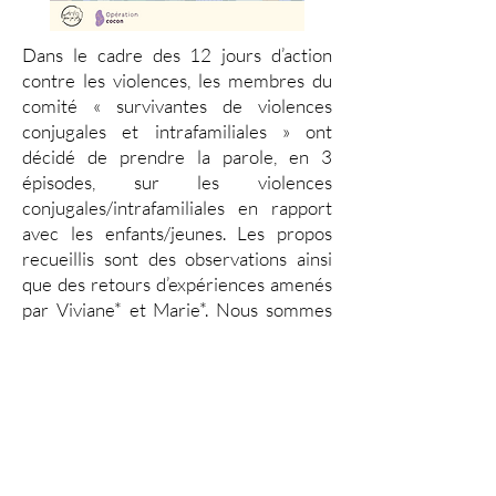
Dans le cadre des 12 jours d’action
contre les violences, les membres du
comité « survivantes de violences
conjugales et intrafamiliales » ont
décidé de prendre la parole, en 3
épisodes, sur les violences
conjugales/intrafamiliales en rapport
avec les enfants/jeunes. Les propos
recueillis sont des observations ainsi
que des retours d’expériences amenés
par Viviane* et Marie*. Nous sommes
également accompagnées de Sabry
Adel Saadi, doctorant à l’UQAM. Ses
domaines d’interêt portent sur la
reconnaissance des nouveaux savoirs,
de défense des droits des victimes. Ses
principales recherche portent sur la
violence faite aux femmes et aux