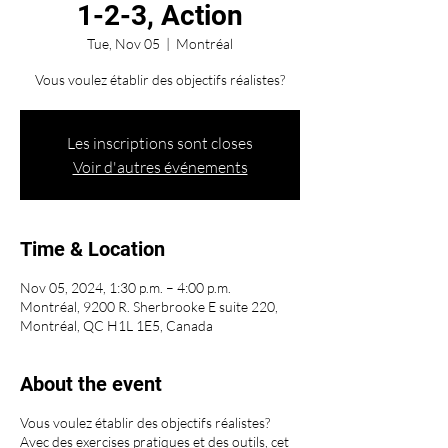
1-2-3, Action
Tue, Nov 05
  |  
Montréal
Vous voulez établir des objectifs réalistes?
Les inscriptions sont closes
Voir d'autres événements
Time & Location
Nov 05, 2024, 1:30 p.m. – 4:00 p.m.
Montréal, 9200 R. Sherbrooke E suite 220,
Montréal, QC H1L 1E5, Canada
About the event
Vous voulez établir des objectifs réalistes?
Avec des exercises pratiques et des outils, cet