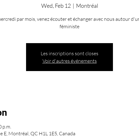
Wed, Feb 12
  |  
Montréal
ercredi par mois, venez écouter et échanger avec nous autour d'un
féministe
Les inscriptions sont closes
Voir d'autres événements
on
0 p.m.
ke E, Montréal, QC H1L 1E5, Canada