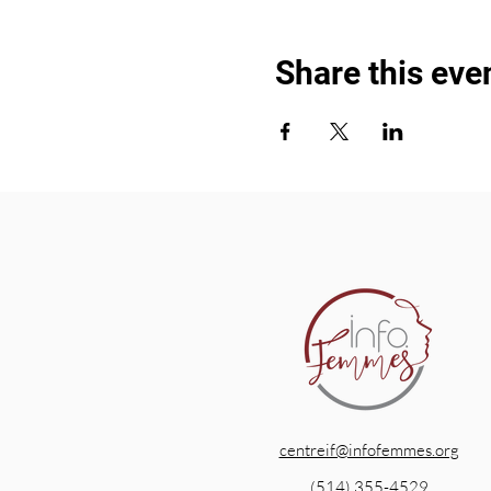
Share this eve
centreif@infofemmes.org
(514) 355-4529