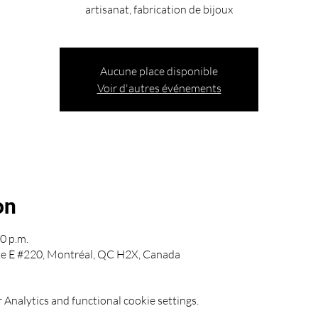
artisanat, fabrication de bijoux
Aucune place disponible
Voir d'autres événements
on
0 p.m.
ke E #220, Montréal, QC H2X, Canada
Analytics and functional cookie settings.