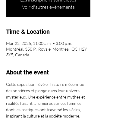
Voir d'autres événements
Time & Location
Mar 22, 2025, 11:00 a.m. – 3:00 p.m.
Montréal, 350 Pl. Royale, Montréal, QC H2Y
3Y5, Canada
About the event
Cette exposition révèle l'histoire méconnue 
des sorcières et plonge dans leur univers 
mystérieux. Une expérience entre mythes et 
réalités faisant la lumières sur ces femmes 
dont les pratiques ont traversé les siècles, 
inspirant la culture et la société moderne. 